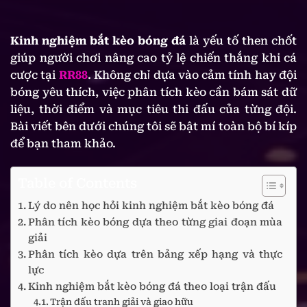
Kinh nghiệm bắt kèo bóng đá
là yếu tố then chốt
giúp người chơi nâng cao tỷ lệ chiến thắng khi cá
cược tại
RR88
. Không chỉ dựa vào cảm tính hay đội
bóng yêu thích, việc phân tích kèo cần bám sát dữ
liệu, thời điểm và mục tiêu thi đấu của từng đội.
Bài viết bên dưới chúng tôi sẽ bật mí toàn bộ bí kíp
để bạn tham khảo.
Table of Contents
Lý do nên học hỏi kinh nghiệm bắt kèo bóng đá
Phân tích kèo bóng dựa theo từng giai đoạn mùa
giải
Phân tích kèo dựa trên bảng xếp hạng và thực
lực
Kinh nghiệm bắt kèo bóng đá theo loại trận đấu
Trận đấu tranh giải và giao hữu