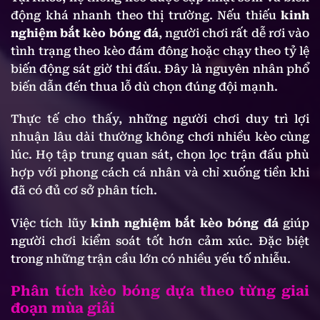
động khá nhanh theo thị trường. Nếu thiếu
kinh
nghiệm bắt kèo bóng đá
, người chơi rất dễ rơi vào
tình trạng theo kèo đám đông hoặc chạy theo tỷ lệ
biến động sát giờ thi đấu. Đây là nguyên nhân phổ
biến dẫn đến thua lỗ dù chọn đúng đội mạnh.
Thực tế cho thấy, những người chơi duy trì lợi
nhuận lâu dài thường không chơi nhiều kèo cùng
lúc. Họ tập trung quan sát, chọn lọc trận đấu phù
hợp với phong cách cá nhân và chỉ xuống tiền khi
đã có đủ cơ sở phân tích.
Việc tích lũy
kinh nghiệm bắt kèo bóng đá
giúp
người chơi kiểm soát tốt hơn cảm xúc. Đặc biệt
trong những trận cầu lớn có nhiều yếu tố nhiễu.
Phân tích kèo bóng dựa theo từng giai
đoạn mùa giải