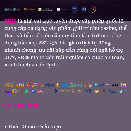
RR88
là nhà cái trực tuyến được cấp phép quốc tế,
cung cấp đa dạng sản phẩm giải trí như casino, thể
thao và bắn cá trên cả máy tính lẫn di động. Ứng
dụng bảo mật SSL 256-bit, giao dịch tự động
nhanh chóng, ưu đãi hấp dẫn cùng đội ngũ hỗ trợ
24/7, RR88 mang đến trải nghiệm cá cược an toàn,
minh bạch và ổn định.
CHÍNH SÁCH
Điều Khoản Điều Kiện