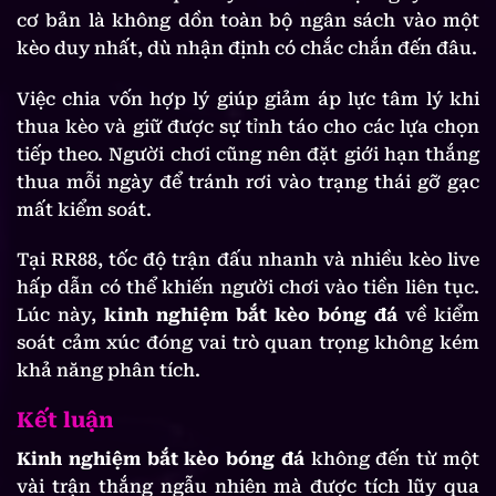
cơ bản là không dồn toàn bộ ngân sách vào một
kèo duy nhất, dù nhận định có chắc chắn đến đâu.
Việc chia vốn hợp lý giúp giảm áp lực tâm lý khi
thua kèo và giữ được sự tỉnh táo cho các lựa chọn
tiếp theo. Người chơi cũng nên đặt giới hạn thắng
thua mỗi ngày để tránh rơi vào trạng thái gỡ gạc
mất kiểm soát.
Tại RR88, tốc độ trận đấu nhanh và nhiều kèo live
hấp dẫn có thể khiến người chơi vào tiền liên tục.
Lúc này,
kinh nghiệm bắt kèo bóng đá
về kiểm
soát cảm xúc đóng vai trò quan trọng không kém
khả năng phân tích.
Kết luận
Kinh nghiệm bắt kèo bóng đá
không đến từ một
vài trận thắng ngẫu nhiên mà được tích lũy qua