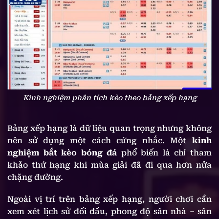
Kinh nghiệm phân tích kèo theo bảng xếp hạng
Bảng xếp hạng là dữ liệu quan trọng nhưng không
nên sử dụng một cách cứng nhắc. Một
kinh
nghiệm bắt kèo bóng đá
phổ biến là chỉ tham
khảo thứ hạng khi mùa giải đã đi qua hơn nửa
chặng đường.
Ngoài vị trí trên bảng xếp hạng, người chơi cần
xem xét lịch sử đối đầu, phong độ sân nhà – sân