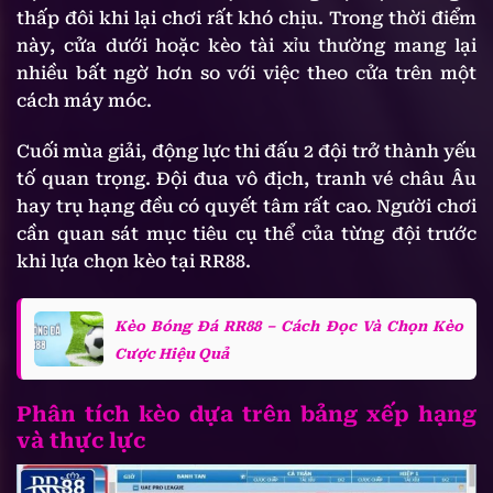
thấp đôi khi lại chơi rất khó chịu. Trong thời điểm
này, cửa dưới hoặc kèo tài xỉu thường mang lại
nhiều bất ngờ hơn so với việc theo cửa trên một
cách máy móc.
Cuối mùa giải, động lực thi đấu 2 đội trở thành yếu
tố quan trọng. Đội đua vô địch, tranh vé châu Âu
hay trụ hạng đều có quyết tâm rất cao. Người chơi
cần quan sát mục tiêu cụ thể của từng đội trước
khi lựa chọn kèo tại RR88.
Kèo Bóng Đá RR88 – Cách Đọc Và Chọn Kèo
Cược Hiệu Quả
Phân tích kèo dựa trên bảng xếp hạng
và thực lực